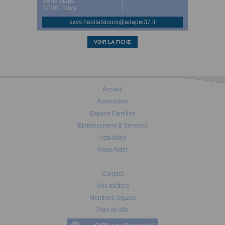
2ème étage
37200 Tours
savs.habitatstours@adapei37.fr
VOIR LA FICHE
Accueil
Association
Espace Familles
Etablissement & Services
Actualités
Nous Aider
Contact
Nos métiers
Mentions légales
Plan du site