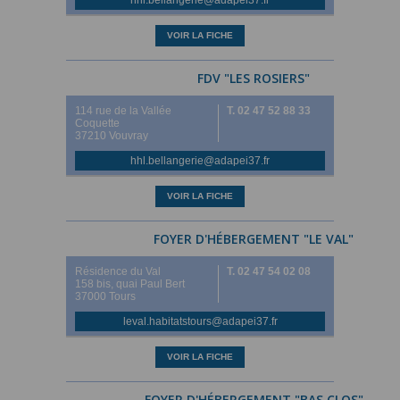
hhl.bellangerie@adapei37.fr
VOIR LA FICHE
FDV "LES ROSIERS"
114 rue de la Vallée
T. 02 47 52 88 33
Coquette
37210 Vouvray
hhl.bellangerie@adapei37.fr
VOIR LA FICHE
FOYER D'HÉBERGEMENT "LE VAL"
Résidence du Val
T. 02 47 54 02 08
158 bis, quai Paul Bert
37000 Tours
leval.habitatstours@adapei37.fr
VOIR LA FICHE
FOYER D'HÉBERGEMENT "BAS CLOS"