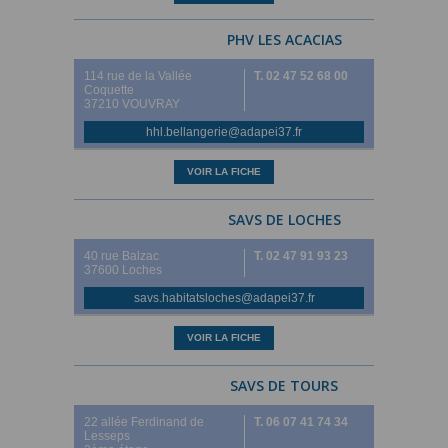
PHV LES ACACIAS
114 rue de la Vallée
T. 02 47 52 68 00
Coquette
37210 VOUVRAY
hhl.bellangerie@adapei37.fr
VOIR LA FICHE
SAVS DE LOCHES
40 rue Balzac
T. 02 47 91 93 23
37600 Loches
savs.habitatsloches@adapei37.fr
VOIR LA FICHE
SAVS DE TOURS
22 allée Ferdinand de
T. 06 07 41 74 34
Lesseps