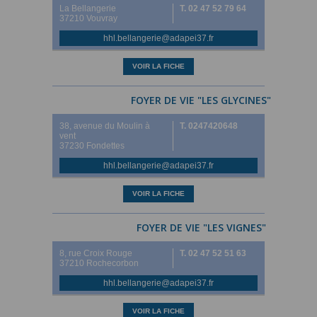
La Bellangerie
T. 02 47 52 79 64
37210 Vouvray
hhl.bellangerie@adapei37.fr
VOIR LA FICHE
FOYER DE VIE "LES GLYCINES"
38, avenue du Moulin à
T. 0247420648
vent
37230 Fondettes
hhl.bellangerie@adapei37.fr
VOIR LA FICHE
FOYER DE VIE "LES VIGNES"
8, rue Croix Rouge
T. 02 47 52 51 63
37210 Rochecorbon
hhl.bellangerie@adapei37.fr
VOIR LA FICHE