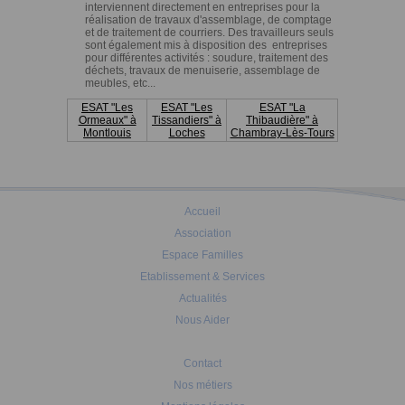
interviennent directement en entreprises pour la
réalisation de travaux d'assemblage, de comptage
et de traitement de courriers. Des travailleurs seuls
sont également mis à disposition des entreprises
pour différentes activités : soudure, traitement des
déchets, travaux de menuiserie, assemblage de
meubles, etc...
ESAT "Les
ESAT "Les
ESAT "La
Ormeaux" à
Tissandiers" à
Thibaudière" à
Montlouis
Loches
Chambray-Lès-Tours
Accueil
Association
Espace Familles
Etablissement & Services
Actualités
Nous Aider
Contact
Nos métiers