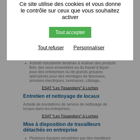
Ce site utilise des cookies et vous donne
ESAT "La Thibaudière" à Chambray-Les-Tours
le contrôle sur ceux que vous souhaitez
Menuiserie industrielle
activer
50 travailleurs réalisent de la sous-traitance pour
des entreprises en caisserie, plaquage, découpe,
Tout accepter
assemblage et réalisation de produits finis sur de la
petite à moyenne série.
ESAT "Les Ormeaux" à Montlouis
Tout refuser
Personnaliser
Electricité câblage
Activité industrielle destinée à réaliser des produits
finis, des sous-ensembles ou du travail à façon
pour des entreprises ou de grands groupes
spécialisés pour des montages de faisceaux,
armoires électriques, luminaires, câblage...
ESAT "Les Tissandiers" à Loches
Entretien et nettoyage de locaux
Activité de prestations de service de nettoyage de
locaux dans les entreprises.
ESAT "Les Tissandiers" à Loches
Mise à disposition de travailleurs
détachés en entreprise
Plusieurs équipes encadrées par des moniteurs