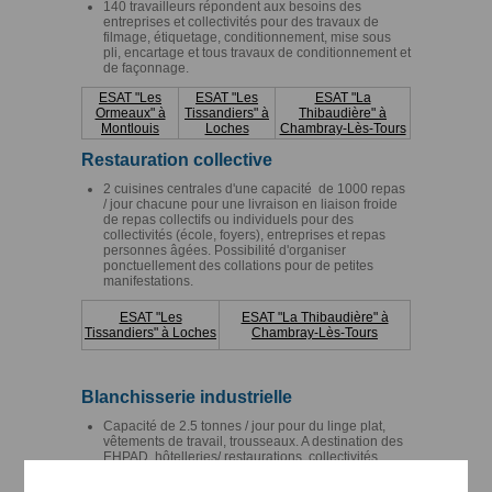
140 travailleurs répondent aux besoins des
entreprises et collectivités pour des travaux de
filmage, étiquetage, conditionnement, mise sous
pli, encartage et tous travaux de conditionnement et
de façonnage.
ESAT "Les
ESAT "Les
ESAT "La
Ormeaux" à
Tissandiers" à
Thibaudière" à
Montlouis
Loches
Chambray-Lès-Tours
Restauration collective
2 cuisines centrales d'une capacité de 1000 repas
/ jour chacune pour une livraison en liaison froide
de repas collectifs ou individuels pour des
collectivités (école, foyers), entreprises et repas
personnes âgées. Possibilité d'organiser
ponctuellement des collations pour de petites
manifestations.
ESAT "Les
ESAT "La Thibaudière" à
Tissandiers" à Loches
Chambray-Lès-Tours
Blanchisserie industrielle
Capacité de 2.5 tonnes / jour pour du linge plat,
vêtements de travail, trousseaux. A destination des
EHPAD, hôtelleries/ restaurations, collectivités,
X
entreprises et municipalités. Service de livraison
assuré par l'ESAT.