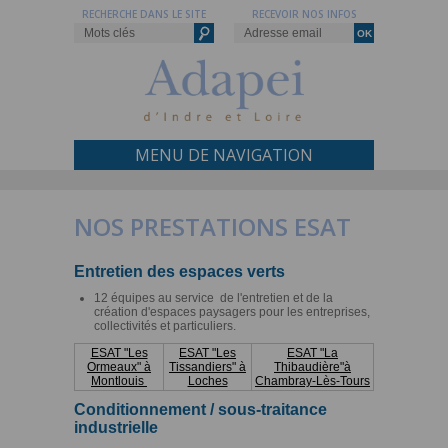
RECHERCHE DANS LE SITE
RECEVOIR NOS INFOS
MENU DE NAVIGATION
NOS PRESTATIONS ESAT
Entretien des espaces verts
12 équipes au service de l'entretien et de la
création d'espaces paysagers pour les entreprises,
collectivités et particuliers.
ESAT "Les
ESAT "Les
ESAT "La
Ormeaux" à
Tissandiers" à
Thibaudière"à
Montlouis
Loches
Chambray-Lès-Tours
Conditionnement / sous-traitance
industrielle