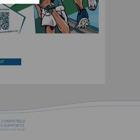
NT
E COMPATIBLE
S SUPPORTS
ponsive web design