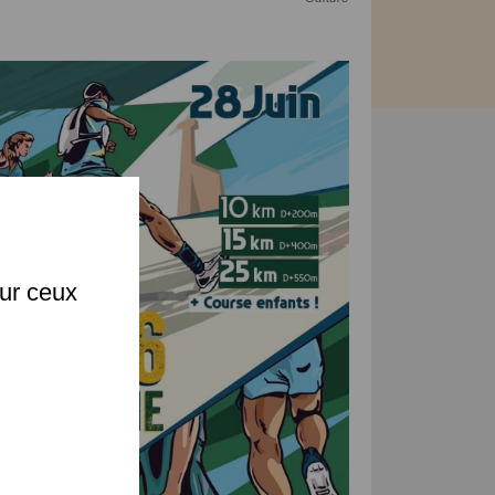
X
sur ceux