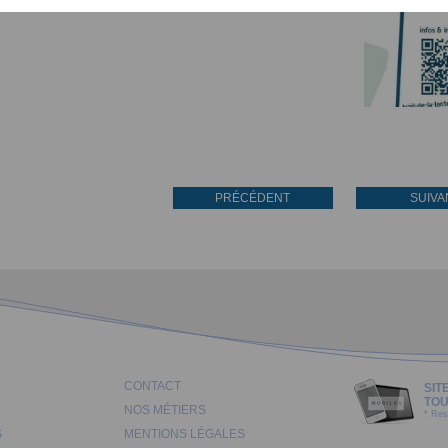
PRÉCÉDENT
SUIVA
CONTACT
SIT
TOU
NOS MÉTIERS
* Res
S
MENTIONS LÉGALES