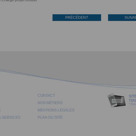
 Chargé projet inclusif
PRÉCÉDENT
SUIVA
CONTACT
SIT
TOU
NOS MÉTIERS
* Res
S
MENTIONS LÉGALES
& SERVICES
PLAN DU SITE