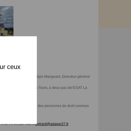
X
sur ceux
Lespine, Présidente, Régis Mangeant, Directeur général
arré Vert à Chambray-lès-Tours, à deux pas del’ESAT La
ndicap et une partie pour des personnes de droit commun
3.00.76 ou par mail à
bgirard@adapei37.fr