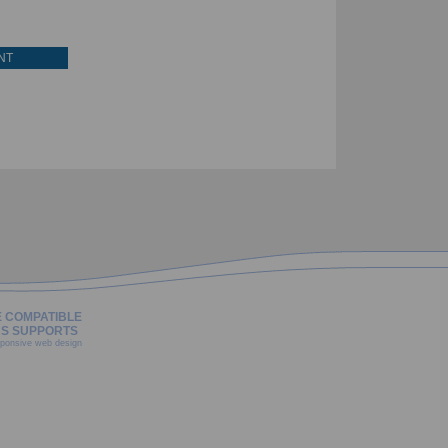
NT
E COMPATIBLE
S SUPPORTS
ponsive web design