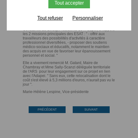
salariés assurent l'encadrement des travailleurs sur les
Tout accepter
ateliers, l'accompagnement médico-social et les autres
services. L'agrément de l'ESAT la Thibaudière est de
147 places, avec la particularité d'accueillir une section
Tout refuser
Personnaliser
autiste de 10 places. Ce chiffre de 147 travailleurs sera
atteint en fin d'année. "
Constance de Sinety, Présidente de l'Adapei, a rappelé
les 2 missions principales des ESAT : " - offrir aux
travailleurs des possibilités d'activités à caractère
professionnel diversifiées, - proposer des soutiens
médico-sociaux et éducatifs, notamment le maintien
des acquis en vue de favoriser leur épanouissement
personnel et social. "
Elle a vivement remercié M. Gatard, Maire de
Chambray et Mme Sally-Scanzi déléguée territoriale
de l'ARS pour leur engagement sur ce projet en lien
avec l'Adapei. " Sans eux, cette relocalisation dont le
coût s'est élevé à 5,3 millions d'euros, n'aurait pas vu le
jour ".
Marie-Hélène Lespine, Vice-présidente
PRÉCÉDENT
SUIVANT