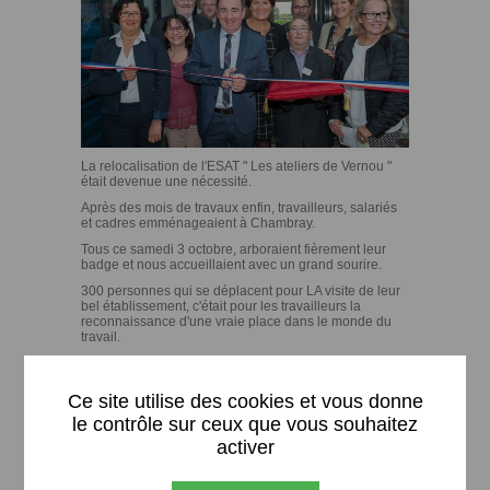
La relocalisation de l'ESAT " Les ateliers de Vernou "
était devenue une nécessité.
Après des mois de travaux enfin, travailleurs, salariés
et cadres emménageaient à Chambray.
Tous ce samedi 3 octobre, arboraient fièrement leur
badge et nous accueillaient avec un grand sourire.
300 personnes qui se déplacent pour LA visite de leur
bel établissement, c'était pour les travailleurs la
reconnaissance d'une vraie place dans le monde du
travail.
Une fois le ruban coupé, la visite de l'établissement de
X
4.700 m2 a pu débuter.
Ce site utilise des cookies et vous donne
Dans les différents ateliers de production :
conditionnement, blanchisserie, espaces verts,
le contrôle sur ceux que vous souhaitez
restauration, les travailleurs démontraient leur savoir-
activer
faire.
M. Bayart, Directeur du Pôle Travail a précisé que : " 35