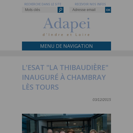
RECHERCHE DANS LE SITE
RECEVOIR NOS INFOS
MENU DE NAVIGATION
L'ESAT "LA THIBAUDIÈRE"
INAUGURÉ À CHAMBRAY
LÈS TOURS
03/12/2015