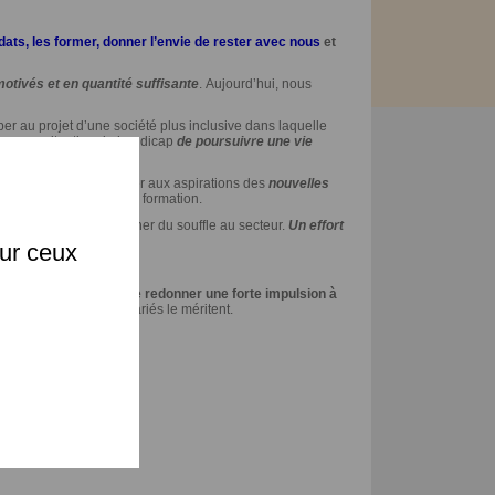
dats, les former, donner l’envie de rester avec nous
et
otivés et en quantité suffisante
. Aujourd’hui, nous
per au projet d’une société plus inclusive dans laquelle
nes en situation de handicap
de poursuivre une vie
X
nagement doit s’adapter aux aspirations des
nouvelles
ement notamment par la formation.
la nécessité de redonner du souffle au secteur.
Un effort
sur ceux
int mort.
Il est urgent de redonner une forte impulsion à
s ainsi que nos salariés le méritent.
NT