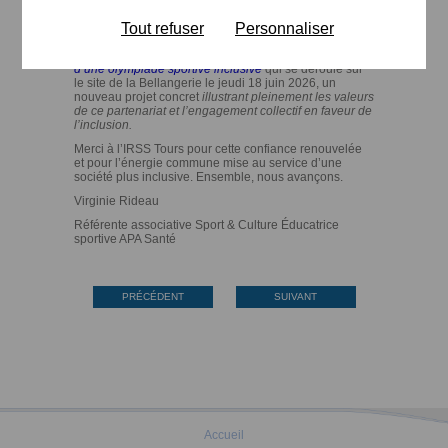
usagers, d’imaginer et de porter ensemble des projets
ambitieux et de mobiliser les étudiants lors de
Tout refuser
Personnaliser
manifestations inclusives.
Les étudiants travaillent actuellement
à l’
organisation
d’une olympiade sportive inclusive
qui se déroule sur
le site de la Bellangerie le jeudi 18 juin 2026, un
nouveau projet concret
illustrant pleinement les valeurs
de ce partenariat et l’engagement collectif en faveur de
l’inclusion.
Merci à l’IRSS Tours pour cette confiance renouvelée
et pour l’énergie commune mise au service d’une
société plus inclusive. Ensemble, nous avançons.
Virginie Rideau
Référente associative Sport & Culture Éducatrice
sportive APA Santé
PRÉCÉDENT
SUIVANT
Accueil