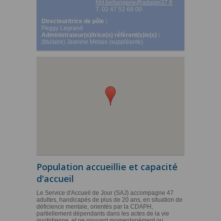
hhl.bellangerie@adapei37.fr
T. 02 47 52 68 00
Directeur/trice de pôle :
Peggy Legrand
Administrateur(s)/trice(s) référent(s)/e(s) :
(titulaire) Jeanine Metais (suppléante)
Population accueillie et capacité
d'accueil
Le Service d'Accueil de Jour (SAJ) accompagne 47
adultes, handicapés de plus de 20 ans, en situation de
déficience mentale, orientés par la CDAPH,
partiellement dépendants dans les actes de la vie
quotidienne, et ne pouvant momentanément ou