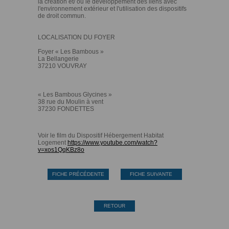
la création et/ ou le développement des liens avec
l'environnement extérieur et l'utilisation des dispositifs
de droit commun.
LOCALISATION DU FOYER
Foyer « Les Bambous »
La Bellangerie
37210 VOUVRAY
« Les Bambous Glycines »
38 rue du Moulin à vent
37230 FONDETTES
Voir le film du Dispositif Hébergement Habitat
Logement
https://www.youtube.com/watch?
v=xos1QqKBz8o
FICHE PRÉCÉDENTE
FICHE SUIVANTE
RETOUR