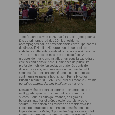
Température estivale le 25 mai à la Bellangerie pour la
fête de printemps où dès 10h les résidents
accompagnés par les professionnels et l’équipe cadres
du dispositif Habitat-Hébergement-Logement ont
installé les différents stands et la décoration. A partir de
14h, les amateurs de musique ont écouté les 2
groupes de musiciens installés l’un sous la cathédrale
et le second dans le parc. Composés de plusieurs
professionnels de l’association et de résidents de
différents foyers, les musiciens ont conquis le public.
Certains résidents ont dansé tandis que d’autres se
sont même essayés à la chanson. Pierre Nicolas
Bricault, résident du FAM Les Cerisiers raconte
« c’était
génial de chanter Johnny Halliday au micro ».
Des activités de plein air comme le chamboule-tout,
molky, pétanque ou tir à l’arc ont rencontré un vif
succès. Pour les plus gourmands, des glaces,
boissons, gaufres et crêpes étaient servis avec le
sourire. L’exposition des œuvres des résidents a fait
l’objet de beaucoup d’admiration. Les résidents des
foyers de vie La Palle, Glycines les Vignes avaient fait