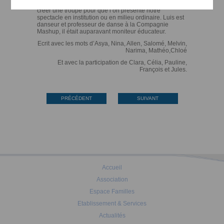
poursuivre notre projet. Luis va nous accompagner à
créer une troupe pour que l’on présente notre
spectacle en institution ou en milieu ordinaire. Luis est
danseur et professeur de danse à la Compagnie
Mashup, il était auparavant moniteur éducateur.
Ecrit avec les mots d’Asya, Nina, Allen, Salomé, Melvin,
Narima, Mathéo,Chloé
Et avec la participation de Clara, Célia, Pauline,
François et Jules.
PRÉCÉDENT
SUIVANT
Accueil
Association
Espace Familles
Etablissement & Services
Actualités