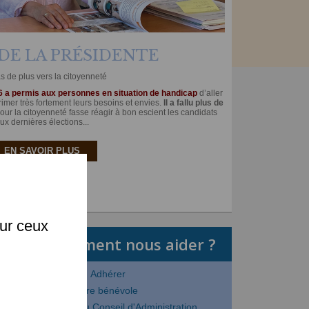
DE LA PRÉSIDENTE
s de plus vers la citoyenneté
a permis aux personnes en situation de handicap
d’aller
rimer très fortement leurs besoins et envies.
Il a fallu plus de
our la citoyenneté fasse réagir à bon escient les candidats
ux dernières élections...
EN SAVOIR PLUS
X
sur ceux
Comment nous aider ?
Adhérer
Etre bénévole
Etre membre du Conseil d'Administration