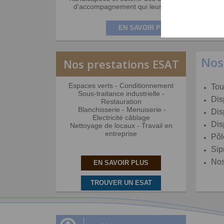
d'accompagnement qui leur sont nécessaires.
EN SAVOIR PLUS
BRÈVES
25/06/2026
L’équipe des Vignes remercie tous les fo
familles pour la récolte des bouchons...
Nos
Nos prestations ESAT
Espaces verts - Conditionnement
Tou
Sous-traitance industrielle -
Dis
Restauration
Blanchisserie - Menuiserie -
Disp
Electricité câblage
Dis
Nettoyage de locaux - Travail en
entreprise
Pôl
Sip
Nos
EN SAVOIR PLUS
TROUVER UN ESAT