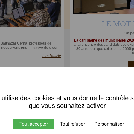
LE MOT 
Un pa
La campagne des municipales 2026 
c Balthazar Cerna, professeur de
à la rencontre des candidats et d’exp
ous avons pris l’initiative de créer
20 ans
pour que cette loi de 2005 p
a
Lire l'article
VOIR L'AGENDA
 utilise des cookies et vous donne le contrôle 
Devenir bénévole
que vous souhaitez activer
n
Participer à l'organisation des activités festives
Tout accepter
Tout refuser
Personnaliser
Apporter votre soutien à des opérations de
communication