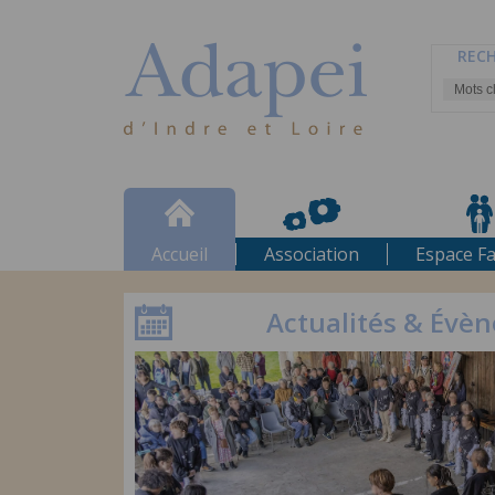
RECH
CINÉ RELAX - AGENDA 2
16/07/26
Voici les dates 2026/2027 : le samedi 
ciné concert...
Accueil
Association
Espace Fa
Actualités & Évè