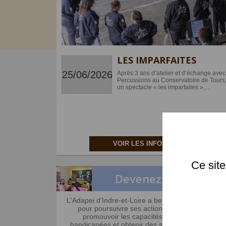
LES IMPARFAITES
25/06/2026
Après 3 ans d’atelier et d’échange ave
Percussions au Conservatoire de Tours, n
un spectacle « les imparfaites »,...
VOIR LES INFOS
Ce site
Devenez adhérent
L'Adapei d'Indre-et-Loire a besoin de votre soutie
pour poursuivre ses actions militantes, pour
promouvoir les capacités des personnes
handicapées et obtenir des solutions d'accueil et