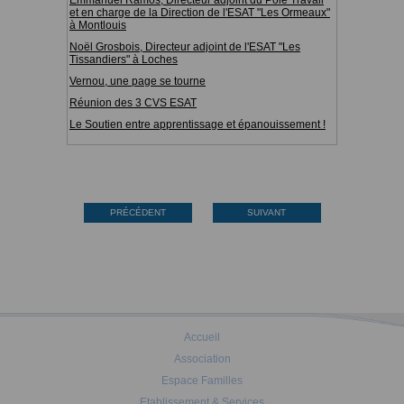
Emmanuel Ramos, Directeur adjoint du Pôle Travail
et en charge de la Direction de l'ESAT "Les Ormeaux"
à Montlouis
Noël Grosbois, Directeur adjoint de l'ESAT "Les
Tissandiers" à Loches
Vernou, une page se tourne
Réunion des 3 CVS ESAT
Le Soutien entre apprentissage et épanouissement !
PRÉCÉDENT
SUIVANT
Accueil
Association
Espace Familles
Etablissement & Services